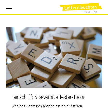
Inhalte
Letternleuchten | Text & PR | Berlin
überspringen
Beiträge
Feinschliff: 5 bewährte Texter-Tools
Was das Schreiben angeht, bin ich puristisch.